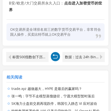
B安/欧意/大门交易所永久入口：
点击进入加密货币的世
界
OK交易所是全球排名前三的数字货币交易平台，非常符合
国人操作，买卖比特币就上OK交易平台
标普500指数创下历史新高，市场风险定价出现转变
数据：过去 24h Binance 净流入 1.86 亿 USDT
相关阅读
trade.xyz 越做越大，HYPE 是最后的赢家吗？
张一鸣：字节不走模型蒸馏捷径，宁愿大模型暂时落后
SK海力士盘前交易再现跌停，韩国引入静态 VI 应对波动
软银集团签署价值 100 亿美元贷款协议，以 OpenAI 股份作为抵押